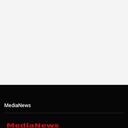
ΜediaΝews