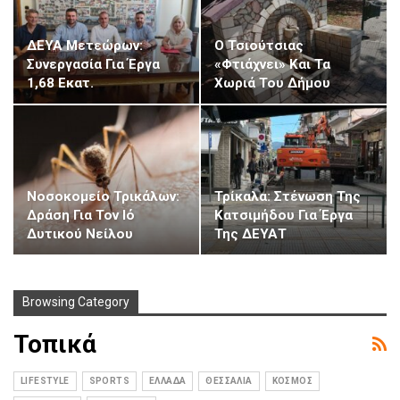
ΔΕΥΑ Μετεώρων:
Ο Τσιούτσιας
Συνεργασία Για Έργα
«φτιάχνει» Και Τα
1,68 Εκατ.
Χωριά Του Δήμου
Νοσοκομείο Τρικάλων:
Τρίκαλα: Στένωση Της
Δράση Για Τον Ιό
Κατσιμήδου Για Έργα
Δυτικού Νείλου
Της ΔΕΥΑΤ
Browsing Category
Τοπικά
LIFESTYLE
SPORTS
ΕΛΛΆΔΑ
ΘΕΣΣΑΛΊΑ
ΚΌΣΜΟΣ