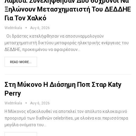
Λάρισα: Συνελήφθησαν Δύο 60χρονοι Να
Ξηλώνουν Μετασχηματιστή Του ΔΕΔΔΗΕ
Για Τον Χαλκό
Webtrikala
Αυγ 6, 2026
Οι δράστες κατελήφθησαν να αποσυναρμολογούν
μετασχηματιστή δικτύου μεταφοράς ηλεκτρικής ενέργειας του
ΔΕΔΔΗΕ, προκειμένου να αφαιρέσουν…
READ MORE...
Στη Μύκονο Η Διάσημη Ποπ Σταρ Katy
Perry
Webtrikala
Αυγ 6, 2026
Η Μύκονος εξακολουθεί να αποτελεί τον απόλυτο καλοκαιρινό
προορισμό των διεθνών celebrities, με ολοένα και περισσότερα
μεγάλα ονόματα του…