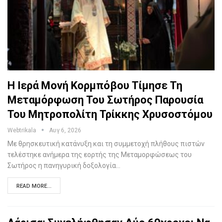
Η Ιερά Μονή Κορμπόβου Τίμησε Τη
Μεταμόρφωση Του Σωτήρος Παρουσία
Του Μητροπολίτη Τρίκκης Χρυσοστόμου
Webtrikala
Αυγ 6, 2026
Με θρησκευτική κατάνυξη και τη συμμετοχή πλήθους πιστών
τελέστηκε ανήμερα της εορτής της Μεταμορφώσεως του
Σωτήρος η πανηγυρική δοξολογία…
READ MORE...