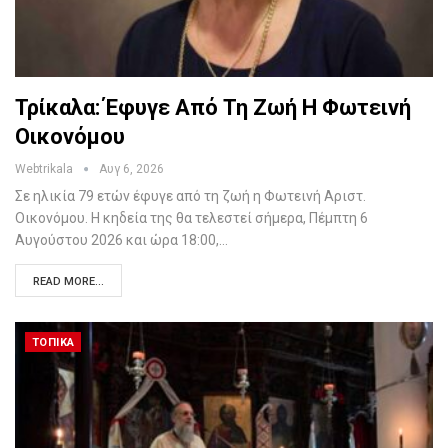
Τρίκαλα: Έφυγε Από Τη Ζωή Η Φωτεινή
Οικονόμου
Webtrikala
Αυγ 6, 2026
Σε ηλικία 79 ετών έφυγε από τη ζωή η Φωτεινή Αριστ.
Οικονόμου. Η κηδεία της θα τελεστεί σήμερα, Πέμπτη 6
Αυγούστου 2026 και ώρα 18:00,…
READ MORE...
ΤΟΠΙΚΆ