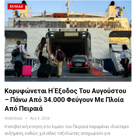
ΕΛΛΆΔΑ
Κορυφώνεται Η Έξοδος Του Αυγούστου
– Πάνω Από 34.000 Φεύγουν Με Πλοία
Από Πειραιά
Webtrikala
Αυγ 9, 2026
Η επιβατική κίνηση στο λιμάνι του Πειραιά παραμένει ιδιαίτερα
αυξημένη, καθώς χιλιάδες ταξιδιώτες αναχωρούν για