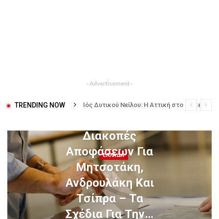
- Advertisement -
TRENDING NOW
Ιός Δυτικού Νείλου: Η Αττική στο επίκεντρο των κρουσμάτων – Συμπτώματα και μέρες μετά το τσίμπημα
Διακοπές
Αποφάσεων Για
ΕΛΛΆΔΑ
Μητσοτάκη,
Ανδρουλάκη Και
Τσίπρα – Τα
Σχέδια Για Την…