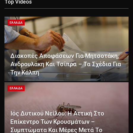
Top Videos
ΕΛΛΆΔΑ
Διακοπές Αποφάσεων Για Μητσοτάκη,
Ανδρουλάκη Και Τσίπρα – Τα Σχέδια Για
Την Κάλπη
ΕΛΛΆΔΑ
Ιός Δυτικού Νείλου: Η Αττική Στο
Επίκεντρο Των Κρουσμάτων –
Συμπτώματα Και Μέρες Μετά Το