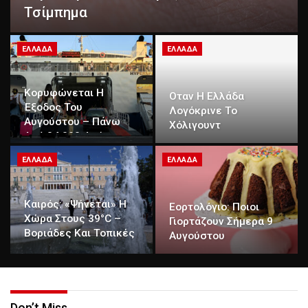
Τσίμπημα
ΕΛΛΆΔΑ
ΕΛΛΆΔΑ
Κορυφώνεται Η
Οταν Η Ελλάδα
Έξοδος Του
Λογόκρινε Το
Αυγούστου – Πάνω
Χόλιγουντ
Από 34.000 Φεύγουν
Με Πλοία Από Πειραιά
ΕΛΛΆΔΑ
ΕΛΛΆΔΑ
Καιρός: «Ψήνεται» Η
Εορτολόγιο: Ποιοι
Χώρα Στους 39°C –
Γιορτάζουν Σήμερα 9
Βοριάδες Και Τοπικές
Αυγούστου
Καταιγίδες, Πού Θα
Βρέξει
Don’t Miss