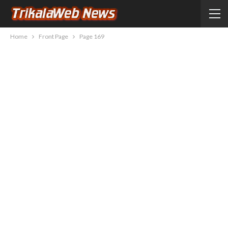
Home
Front Page
Page 169