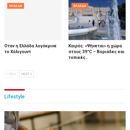
ΕΛΛΆΔΑ
ΕΛΛΆΔΑ
Οταν η Ελλάδα λογόκρινε
Καιρός: «Ψήνεται» η χώρα
το Χόλιγουντ
στους 39°C – Βοριάδες και
τοπικές…
PREV
NEXT
Lifestyle