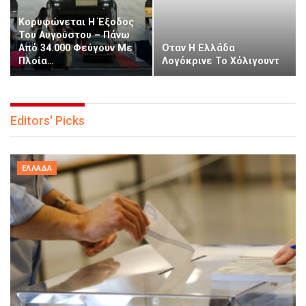
Κορυφώνεται Η Έξοδος
Του Αυγούστου – Πάνω
Από 34.000 Φεύγουν Με
Οταν Η Ελλάδα
Πλοία…
Λογόκρινε Το Χόλιγουντ
Editors' Picks
ΕΛΛΆΔΑ