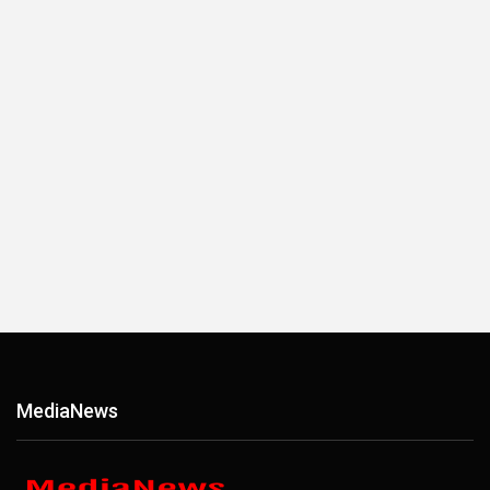
ΜediaΝews