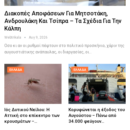
Διακοπές Αποφάσεων Για Μητσοτάκη,
Ανδρουλάκη Και Τσίπρα – Τα Σχέδια Για Την
Κάλπη
Webtrikala
Αυγ 9, 2026
Οσο κι αν οι ρυθμοί πέφτουν στο πολιτικό προσκήνιο, χάριν της
αυγουστιάτικης ανάπαυλας, οι διεργασίες, οι…
ΕΛΛΆΔΑ
ΕΛΛΆΔΑ
Ιός Δυτικού Νείλου: Η
Κορυφώνεται η έξοδος του
Αττική στο επίκεντρο των
Αυγούστου – Πάνω από
κρουσμάτων –…
34.000 φεύγουν…